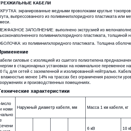
ТРЕХЖИЛЬНЫЕ КАБЕЛИ
КРУТКА: экранированные медными проволоками круглые токопров
гута, выпрессованного из поливинилхлоридного пластиката или 
меси.
ЕЖФАЗНОЕ ЗАПОЛНЕНИЕ: выполнено экструзией из мелонаполнен
ысоконаполненного поливинилхлоридного пластиката, толщиной не
БОЛОЧКА: из поливинилхлоридного пластиката. Толщина оболочк
Применение
абели силовые с изоляцией из сшитого полиэтилена предназначе
нергии в стационарных установках на номинальное переменное нап
0 Гц для сетей с заземленной и изолированной нейтралью. Кабели
 влажностью менее 14% на трассах без ограничения разности уро
ооружениях и производственных помещениях.
Технические характеристики
Число
Наружный диаметр кабеля, мм
Масса 1 км кабеля, кг
и номи
нально
е
сечени
6 кВ
10 к