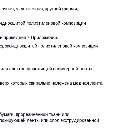
ная, уплотненная, круглой формы,
идносшитой полиэтиленовой композиции
и приведена в Приложении.
ероксидносшитой полиэтиленовой композиции
 или электропроводящей полимерной ленты
верх которых спирально наложена медная лента
умаги, прорезиненной ткани или
блокирующей ленты или слоя экструдированной