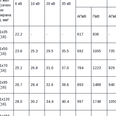
е жил
6 кВ
10 кВ
20 кВ
35 кВ
(сечен
ие
экрана
АПвВ
ПвВ
АПв
), мм²
1х35
22.2
-
-
-
617
836
-
(16)
1х50
23.6
25.3
29.5
35.5
692
1005
735
(16)
1х70
25.1
26.8
31.0
37.0
784
1223
829
(16)
1х95
26.7
28.4
32.6
38.6
893
1488
940
(16)
1х120
28.0
30.2
34.4
40.4
997
1748
105
(16)
1х150