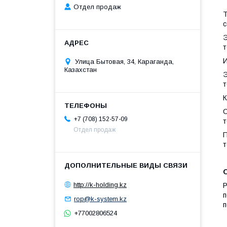
Отдел продаж
Т
с
Э
т
И
Улица Бытовая, 34, Караганда,
Казахстан
Э
т
С
+7 (708) 152-57-09
т
Отдел продаж
П
т
http://k-holding.kz
Р
п
rop@k-system.kz
п
+77002806524