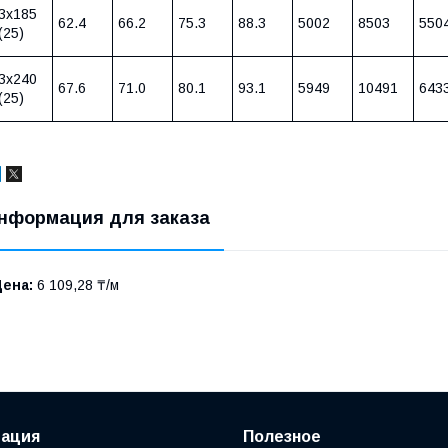
3х185
62.4
66.2
75.3
88.3
5002
8503
550
(25)
3х240
67.6
71.0
80.1
93.1
5949
10491
643
(25)
нформация для заказа
Цена:
6 109,28 ₸/м
ация
Полезное