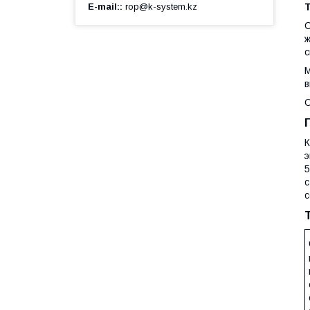
E-mail:
rop@k-system.kz
С
ж
с
М
в
О
К
э
5
с
с