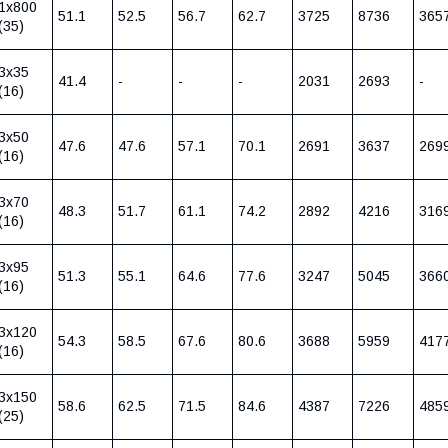
1х800
51.1
52.5
56.7
62.7
3725
8736
365
(35)
3х35
41.4
-
-
-
2031
2693
-
(16)
3х50
47.6
47.6
57.1
70.1
2691
3637
269
(16)
3х70
48.3
51.7
61.1
74.2
2892
4216
316
(16)
3х95
51.3
55.1
64.6
77.6
3247
5045
366
(16)
3х120
54.3
58.5
67.6
80.6
3688
5959
417
(16)
3х150
58.6
62.5
71.5
84.6
4387
7226
485
(25)