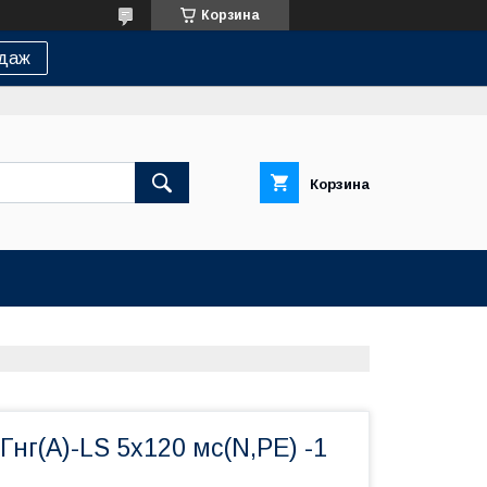
Корзина
одаж
Корзина
нг(А)-LS 5х120 мс(N,PE) -1