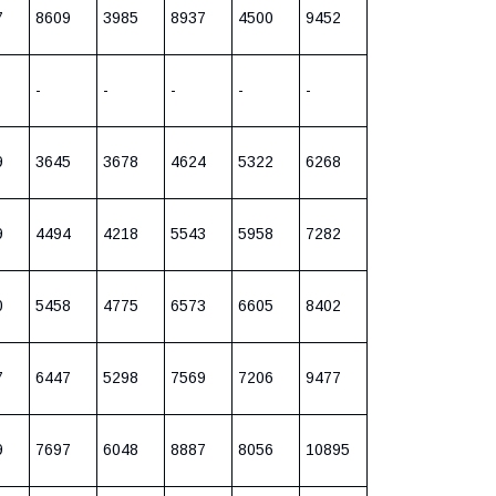
7
8609
3985
8937
4500
9452
-
-
-
-
-
9
3645
3678
4624
5322
6268
9
4494
4218
5543
5958
7282
0
5458
4775
6573
6605
8402
7
6447
5298
7569
7206
9477
9
7697
6048
8887
8056
10895