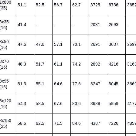
1х800
51.1
52.5
56.7
62.7
3725
8736
365
(35)
3х35
41.4
-
-
-
2031
2693
-
(16)
3х50
47.6
47.6
57.1
70.1
2691
3637
269
(16)
3х70
48.3
51.7
61.1
74.2
2892
4216
316
(16)
3х95
51.3
55.1
64.6
77.6
3247
5045
366
(16)
3х120
54.3
58.5
67.6
80.6
3688
5959
417
(16)
3х150
58.6
62.5
71.5
84.6
4387
7226
485
(25)