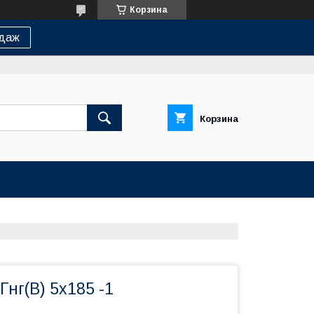
Корзина
одаж
Корзина
нг(В) 5х185 -1