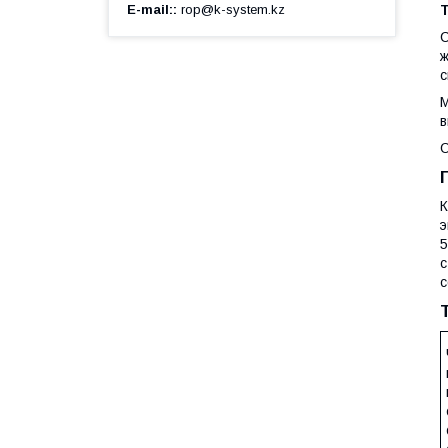
E-mail:
rop@k-system.kz
С
ж
с
М
в
О
К
э
5
с
с