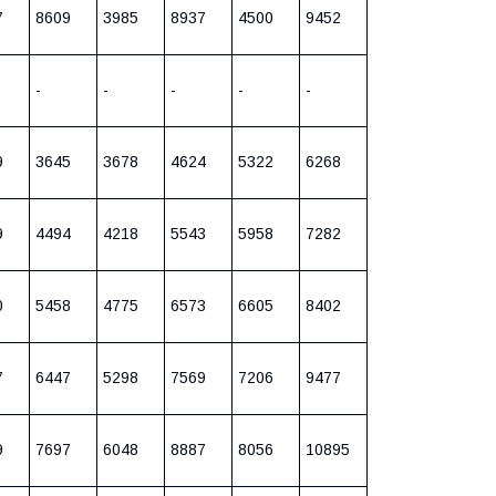
7
8609
3985
8937
4500
9452
-
-
-
-
-
9
3645
3678
4624
5322
6268
9
4494
4218
5543
5958
7282
0
5458
4775
6573
6605
8402
7
6447
5298
7569
7206
9477
9
7697
6048
8887
8056
10895