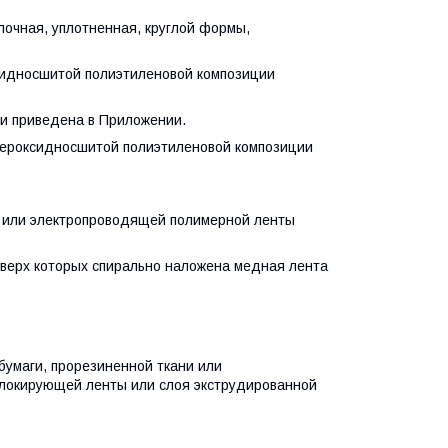
ная, уплотненная, круглой формы,
идносшитой полиэтиленовой композиции
и приведена в Приложении.
ероксидносшитой полиэтиленовой композиции
 или электропроводящей полимерной ленты
верх которых спирально наложена медная лента
умаги, прорезиненной ткани или
блокирующей ленты или слоя экструдированной