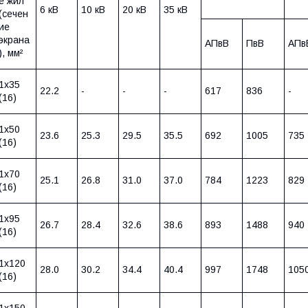
е жил
6 кВ
10 кВ
20 кВ
35 кВ
(сечен
ие
экрана
АПвВ
ПвВ
АПв
), мм²
1х35
22.2
-
-
-
617
836
-
(16)
1х50
23.6
25.3
29.5
35.5
692
1005
735
(16)
1х70
25.1
26.8
31.0
37.0
784
1223
829
(16)
1х95
26.7
28.4
32.6
38.6
893
1488
940
(16)
1х120
28.0
30.2
34.4
40.4
997
1748
105
(16)
1х150