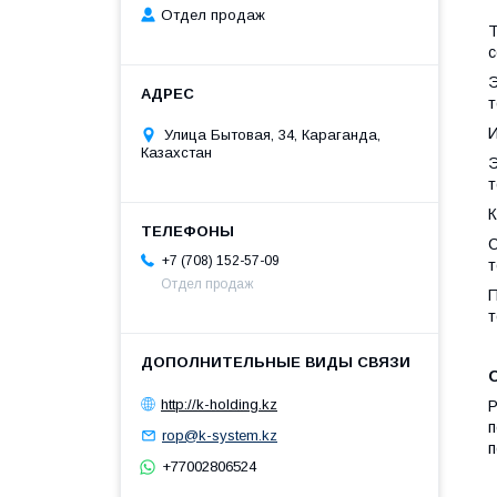
Отдел продаж
Т
с
Э
т
И
Улица Бытовая, 34, Караганда,
Казахстан
Э
т
С
+7 (708) 152-57-09
т
Отдел продаж
П
т
http://k-holding.kz
Р
п
rop@k-system.kz
п
+77002806524