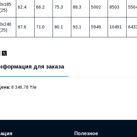
3х185
62.4
66.2
75.3
88.3
5002
8503
550
(25)
3х240
67.6
71.0
80.1
93.1
5949
10491
643
(25)
нформация для заказа
Цена:
8 346,78 ₸/м
ация
Полезное