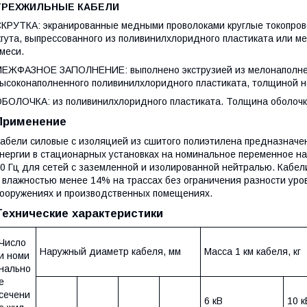
ТРЕХЖИЛЬНЫЕ КАБЕЛИ
КРУТКА: экранированные медными проволоками круглые токопров
гута, выпрессованного из поливинилхлоридного пластиката или 
меси.
ЕЖФАЗНОЕ ЗАПОЛНЕНИЕ: выполнено экструзией из мелонаполнен
ысоконаполненного поливинилхлоридного пластиката, толщиной не
БОЛОЧКА: из поливинилхлоридного пластиката. Толщина оболочк
Применение
абели силовые с изоляцией из сшитого полиэтилена предназначе
нергии в стационарных установках на номинальное переменное нап
0 Гц для сетей с заземленной и изолированной нейтралью. Кабели
 влажностью менее 14% на трассах без ограничения разности уро
ооружениях и производственных помещениях.
Технические характеристики
Число
Наружный диаметр кабеля, мм
Масса 1 км кабеля, кг
и номи
нально
е
сечени
6 кВ
10 к